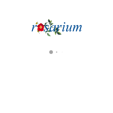
21. AUGUST 2026:
PICKNICKKONZERT MIT
BELTANE AB 20 UHR
20:00-22:00 Uhr, Einlass ab 19 Uhr
Celtic, folk & more. Pure
Lebensfreude. Bringen Sie sich
gerne ein Picknick mit, wir stellen
die Sitzmöglichkeiten und Musik
zur Verfügung. Eintritt: frei