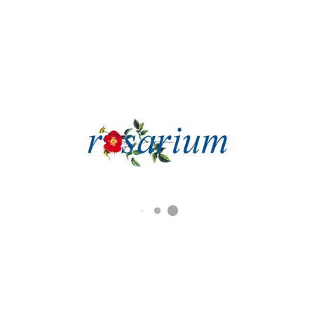
Flyer Baumpfad im Rosarium Wilhelmshaven
Herunterladen